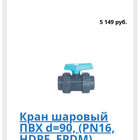
5 149
р
уб.
Кран шаровый
ПВХ d=90, (PN16,
HDPE, EPDM)