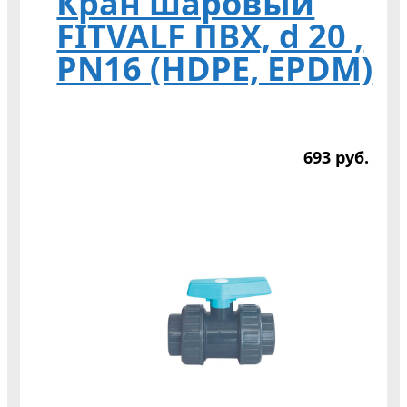
Кран шаровый
FITVALF ПВХ, d 20 ,
PN16 (HDPE, EPDM)
693
р
уб.