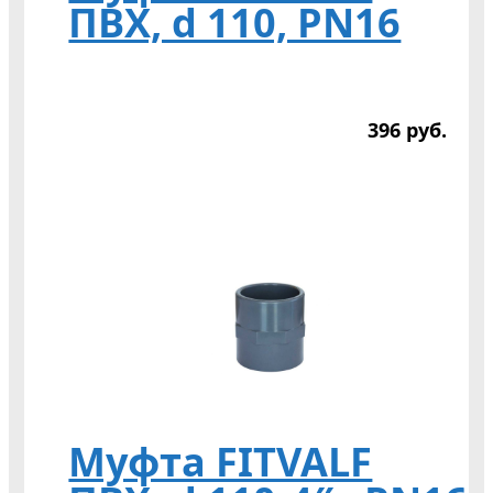
ПВХ, d 110, PN16
396
р
уб.
Муфта FITVALF