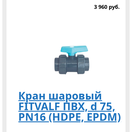
3 960
р
уб.
Кран шаровый
FITVALF ПВХ, d 75,
PN16 (HDPE, EPDM)