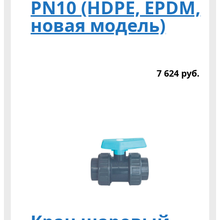
PN10 (HDPE, EPDM,
новая модель)
7 624
р
уб.