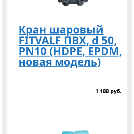
Кран шаровый
FITVALF ПВХ, d 50,
PN10 (HDPE, EPDM,
новая модель)
1 188
р
уб.