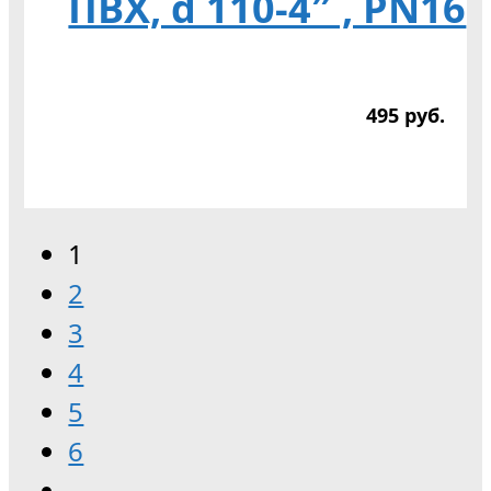
ПВХ, d 110-4″ , PN16
495
р
уб.
1
2
3
4
5
6