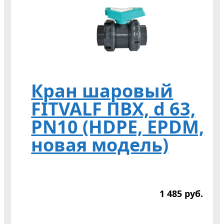
Кран шаровый
FITVALF ПВХ, d 63,
PN10 (HDPE, EPDM,
новая модель)
1 485
р
уб.