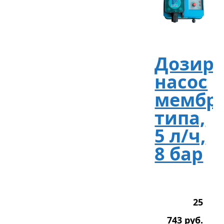
Дозир
насос
мембр
типа,
5 л/ч,
8 бар
25
743
р
уб.