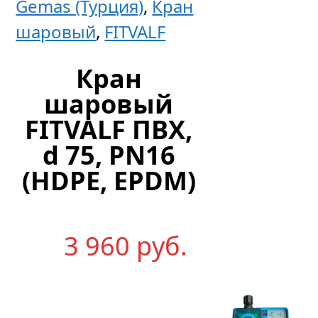
Gemas (Турция)
,
Кран
ПВХ
шаровый
,
FITVALF
d=250
PN10
Кран
GEMAS
шаровый
FITVALF ПВХ,
d 75, PN16
4
(HDPE, EPDM)
653
р
уб.
3 960
р
уб.