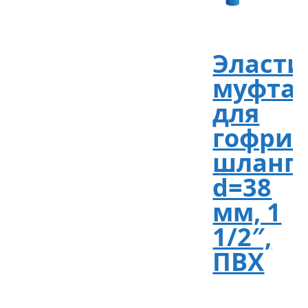
Эласти
муфта
для
гофрир
шланг
d=38
мм, 1
1/2″,
ПВХ