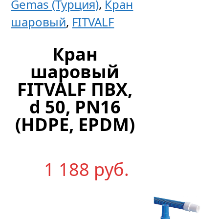
Gemas (Турция)
,
Кран
ПВХ
шаровый
,
FITVALF
d=140
PN10
Кран
GEMAS
шаровый
FITVALF ПВХ,
d 50, PN16
495
р
уб.
(HDPE, EPDM)
1 188
р
уб.