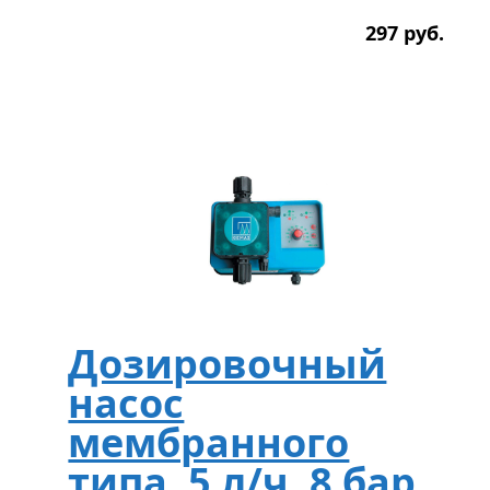
297
р
уб.
Дозировочный
насос
мембранного
типа, 5 л/ч, 8 бар