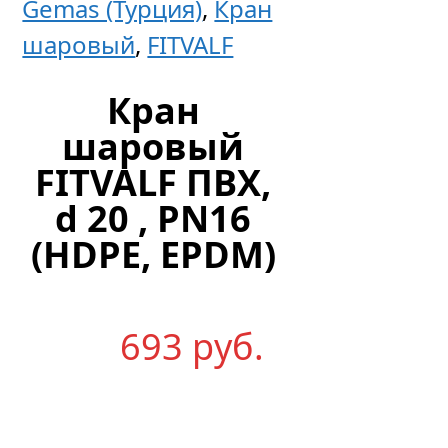
Gemas (Турция)
,
Кран
шланг
шаровый
,
FITVALF
d=38
и
Кран
50
шаровый
мм,
FITVALF ПВХ,
2″,
d 20 , PN16
ПВХ
(HDPE, EPDM)
Цен
693
р
уб.
по
запр