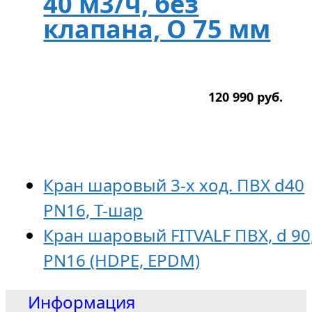
40 м3/ч, без
клапана, O 75 мм
120 990
р
уб.
Кран шаровый 3-х ход. ПВХ d40
PN16, T-шар
Кран шаровый FITVALF ПВХ, d 90
PN16 (HDPE, EPDM)
Информация