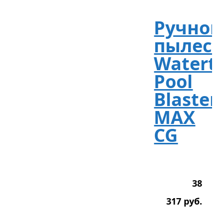
Ручно
пылесо
Watert
Pool
Blaster
MAX
CG
38
317
р
уб.