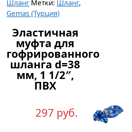
Шланг
Метки:
Шланг
,
Dolphi
Gemas (Турция)
Moby
Эластичная
муфта для
3
гофрированного
621
р
уб.
шланга d=38
мм, 1 1/2″,
ПВХ
297
р
уб.