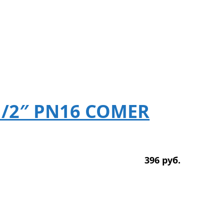
1/2″ PN16 COMER
396
р
уб.