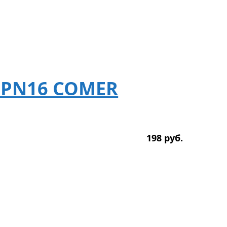
 PN16 COMER
198
р
уб.