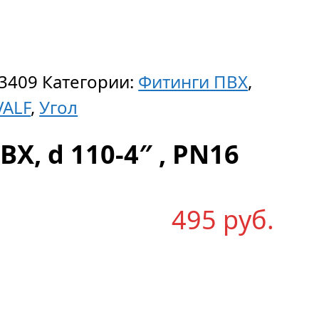
3409
Категории:
Фитинги ПВХ
,
VALF
,
Угол
Х, d 110-4″ , PN16
495
р
уб.