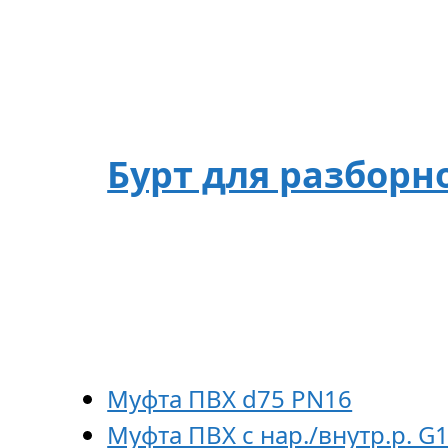
Бурт для разборн
Муфта ПВХ d75 PN16
Муфта ПВХ с нар./внутр.р. G