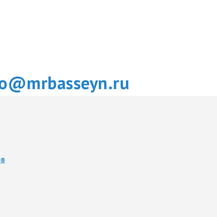
fo@mrbasseyn.ru
ОВ