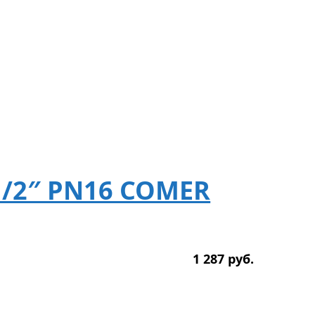
1/2″ PN16 COMER
1 287
р
уб.