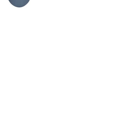
Бурт
гладкий
под
фланец
ПВХ
d=140
PN10
GEMAS
495
р
уб.