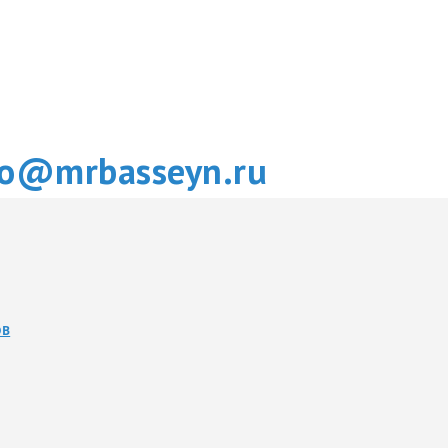
fo@mrbasseyn.ru
ОВ