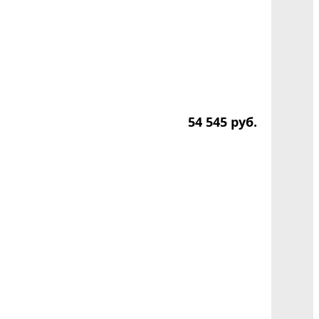
54 545
р
уб.