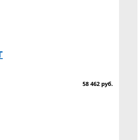
т
58 462
р
уб.