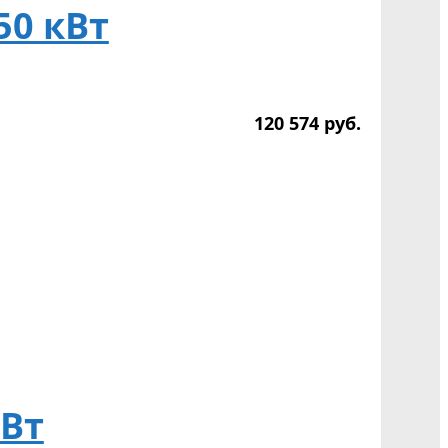
50 кВт
120 574
р
уб.
кВт