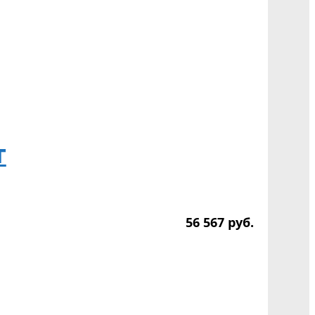
т
56 567
р
уб.