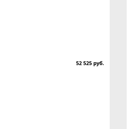
52 525
р
уб.