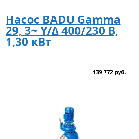
Насос BADU Gamma
29, 3~ Y/∆ 400/230 В,
1,30 кВт
139 772
р
уб.