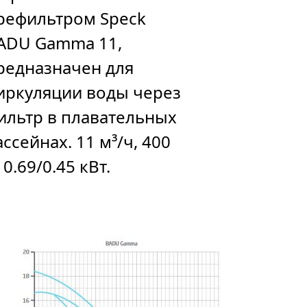
рефильтром Speck
ADU Gamma 11,
редназначен для
иркуляции воды через
ильтр в плавательных
ассейнах. 11 м³/ч, 400
 0.69/0.45 кВт.