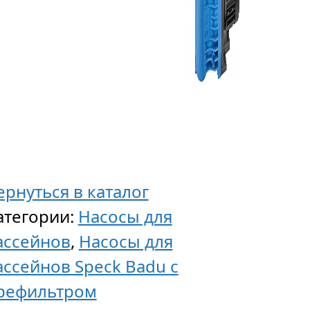
ернуться в каталог
атегории:
Насосы для
ассейнов
,
Насосы для
ассейнов Speck Badu с
рефильтром