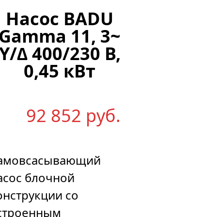
Насос BADU
Gamma 11, 3~
Y/∆ 400/230 В,
0,45 кВт
92 852
р
уб.
амовсасывающий
асос блочной
онструкции со
строенным