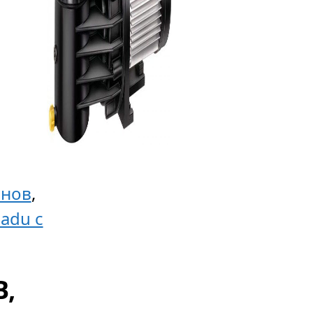
йнов
,
adu с
В,