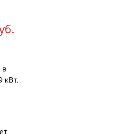
уб.
 в
9 кВт.
ет