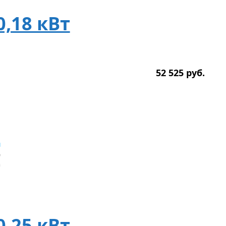
0,18 кВт
52 525
р
уб.
0,25 кВт