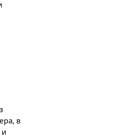
и
з
ера, в
 и