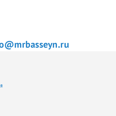
fo@mrbasseyn.ru
ОВ