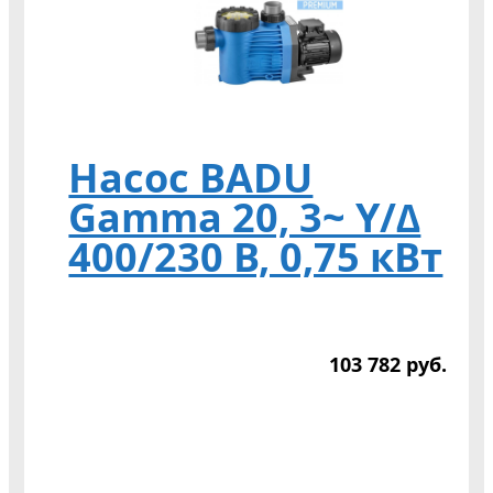
Насос BADU
Gamma 20, 3~ Y/∆
400/230 В, 0,75 кВт
103 782
р
уб.