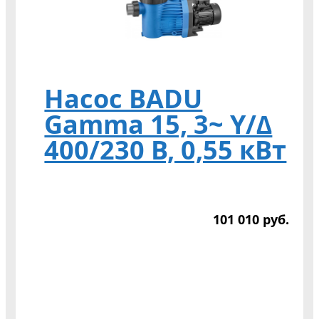
Насос BADU
Gamma 15, 3~ Y/∆
400/230 В, 0,55 кВт
101 010
р
уб.