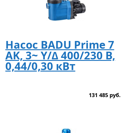
Насос BADU Prime 7
AK, 3~ Y/∆ 400/230 В,
0,44/0,30 кВт
131 485
р
уб.