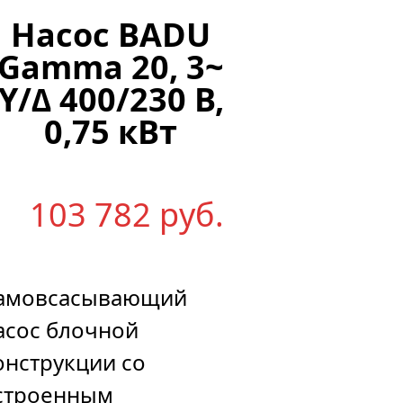
Насос BADU
Gamma 20, 3~
Y/∆ 400/230 В,
0,75 кВт
103 782
р
уб.
амовсасывающий
асос блочной
онструкции со
строенным