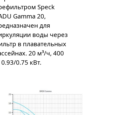
рефильтром Speck
ADU Gamma 20,
редназначен для
иркуляции воды через
ильтр в плавательных
ассейнах. 20 м³/ч, 400
 0.93/0.75 кВт.