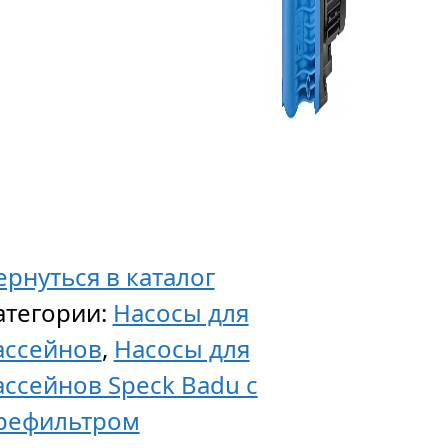
ернуться в каталог
атегории:
Насосы для
ассейнов
,
Насосы для
ассейнов Speck Badu с
рефильтром