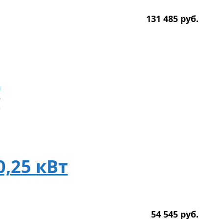
131 485
р
уб.
0,25 кВт
54 545
р
уб.