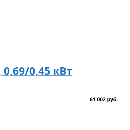
 0,69/0,45 кВт
61 002
р
уб.