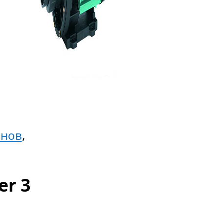
йнов
,
er 3