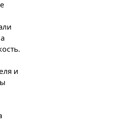
ые
али
ла
ость.
еля и
ны
й
a