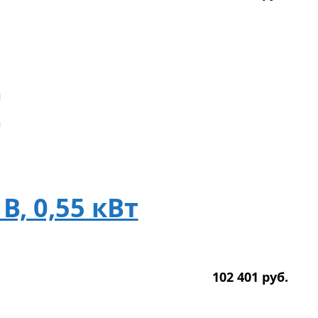
В, 0,55 кВт
102 401
р
уб.