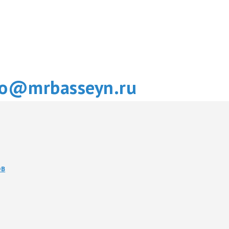
fo@mrbasseyn.ru
ОВ