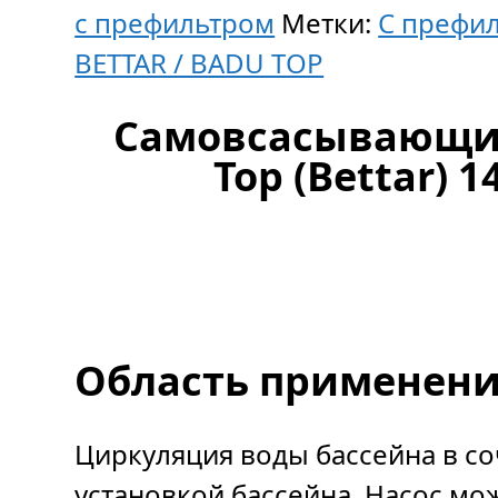
с префильтром
Метки:
С префи
BETTAR / BADU TOP
Самовсасывающий
Top (Bettar) 1
Область применени
Циркуляция воды бассейна в с
установкой бассейна. Насос мо