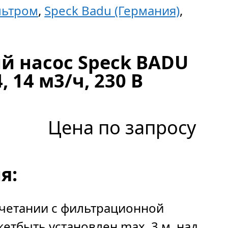
льтром
,
Speck Badu (Германия)
,
 насос Speck BADU
4, 14 м3/ч, 230 В
Цена по запросу
я:
очетании с фильтрационной
жетбыть установлен max. 3 м над