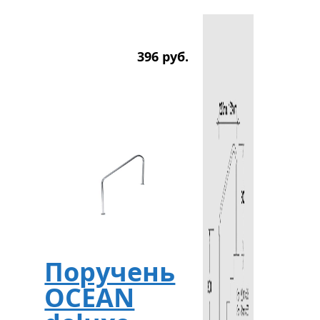
396
р
уб.
Поручень
OCEAN