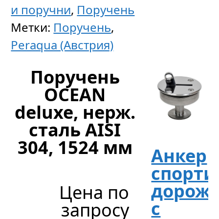
запр
и поручни
,
Поручень
Метки:
Поручень
,
Peraqua (Австрия)
Поручень
OCEAN
deluxe, нерж.
сталь AISI
304, 1524 мм
Анкер
спорти
дорож
Цена по
с
запросу