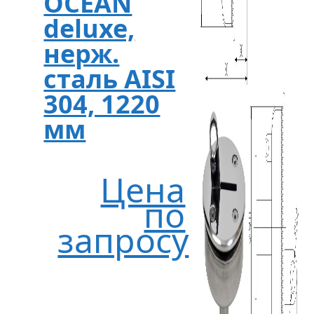
OCEAN
deluxe,
нерж.
сталь AISI
304, 1220
мм
Цена
по
запросу