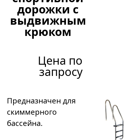
сталь
дорожки с
AISI
выдвижным
304
крюком
18
Цена по
515
р
уб.
запросу
Предназначен для
скиммерного
бассейна.