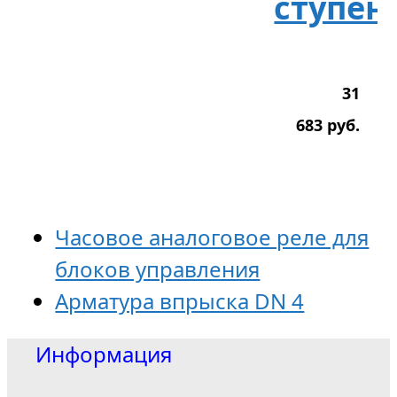
ступен
31
683
р
уб.
Часовое аналоговое реле для
блоков управления
Арматура впрыска DN 4
Информация