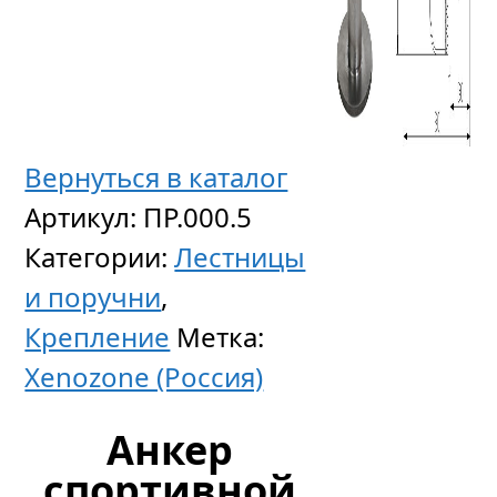
Вернуться в каталог
Лестни
Артикул:
ПР.000.5
ассиме
Категории:
Лестницы
Asymme
и поручни
,
304,
Крепление
Метка:
2
Xenozone (Россия)
ступен
Анкер
нерж.
спортивной