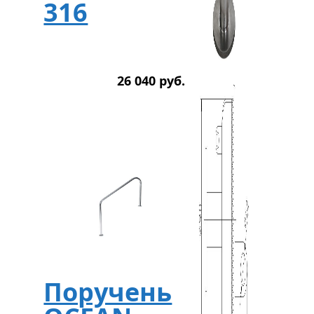
316
26 040
р
уб.
Поручень