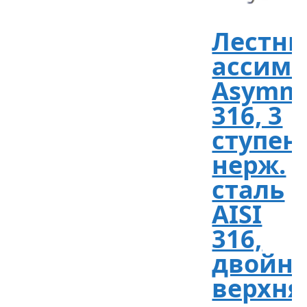
Лестни
ассиме
Asymme
316, 3
ступен
нерж.
сталь
AISI
316,
двойн
верхня