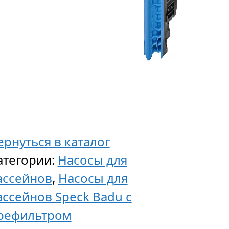
ернуться в каталог
атегории:
Насосы для
ассейнов
,
Насосы для
ассейнов Speck Badu с
рефильтром