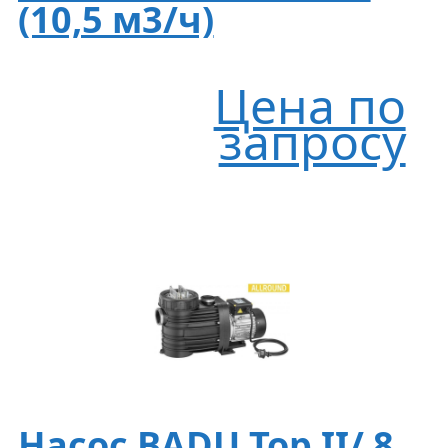
(10,5 м3/ч)
Цена по
запросу
Насос BADU Top II/ 8,