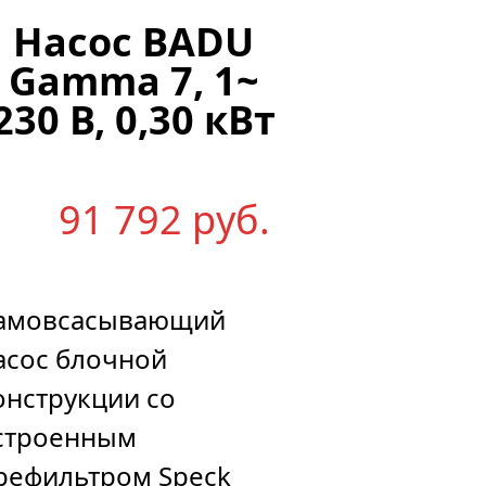
Насос BADU
Gamma 7, 1~
230 В, 0,30 кВт
91 792
р
уб.
амовсасывающий
асос блочной
онструкции со
строенным
рефильтром Speck