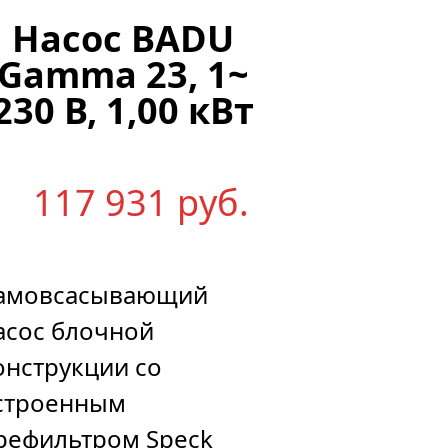
Насос BADU
Gamma 23, 1~
230 В, 1,00 кВт
117 931
р
уб.
амовсасывающий
асос блочной
онструкции со
строенным
рефильтром Speck