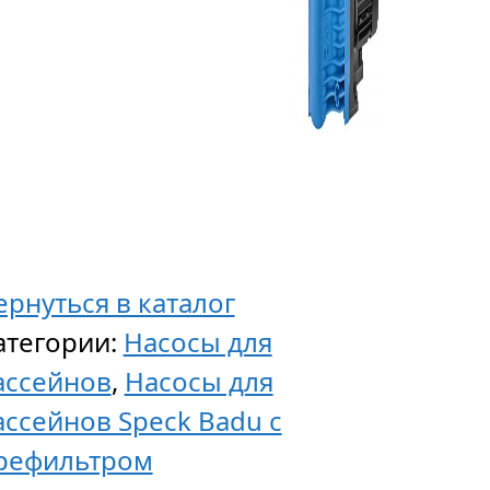
ернуться в каталог
атегории:
Насосы для
ассейнов
,
Насосы для
ассейнов Speck Badu с
рефильтром