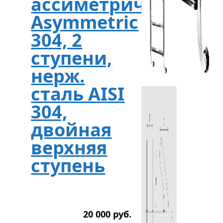
ассиметричная
Asymmetric
304, 2
ступени,
нерж.
сталь AISI
304,
двойная
верхняя
ступень
20 000
р
уб.