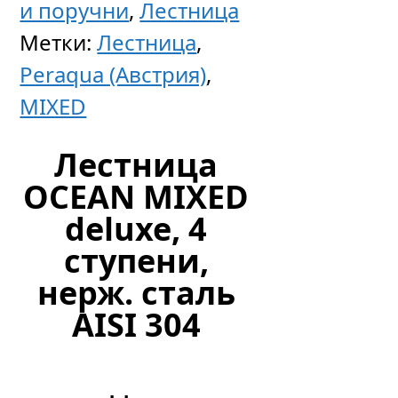
крюко
и поручни
,
Лестница
Метки:
Лестница
,
Peraqua (Австрия)
,
Цен
MIXED
по
запр
Лестница
OCEAN MIXED
deluxe, 4
ступени,
нерж. сталь
AISI 304