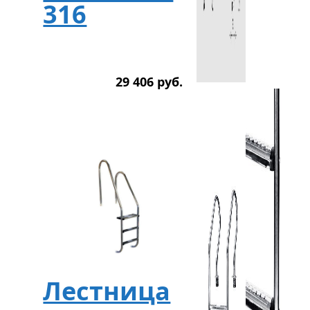
316
29 406
р
уб.
Лестница