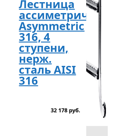
Лестница
ассиметричная
Asymmetric
316, 4
ступени,
нерж.
сталь AISI
316
32 178
р
уб.