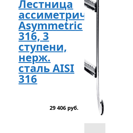
Лестница
ассиметричная
Asymmetric
316, 3
ступени,
нерж.
сталь AISI
316
29 406
р
уб.