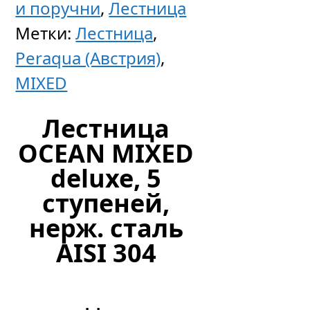
304,
и поручни
,
Лестница
5
Метки:
Лестница
,
ступен
Peraqua (Австрия)
,
нерж.
MIXED
сталь
Лестница
AISI
OCEAN MIXED
304,
deluxe, 5
двойн
ступеней,
верхня
нерж. сталь
ступен
AISI 304
30