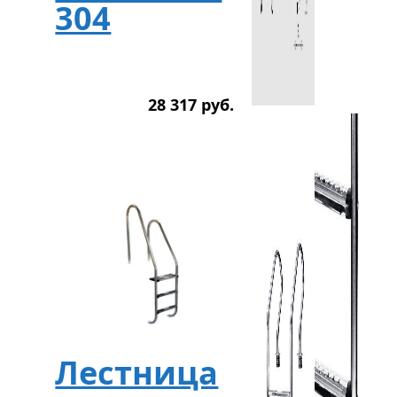
304
28 317
р
уб.
Лестница