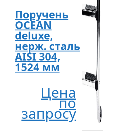
Поручень
OCEAN
deluxe,
нерж. сталь
AISI 304,
1524 мм
Цена
по
запросу