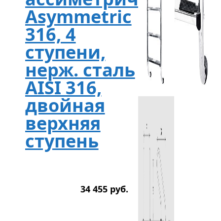
Asymmetric
316, 4
ступени,
нерж. сталь
AISI 316,
двойная
верхняя
ступень
34 455
р
уб.