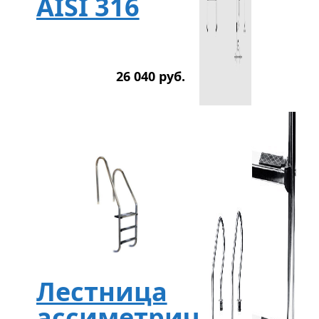
AISI 316
26 040
р
уб.
Лестница
ассиметричная