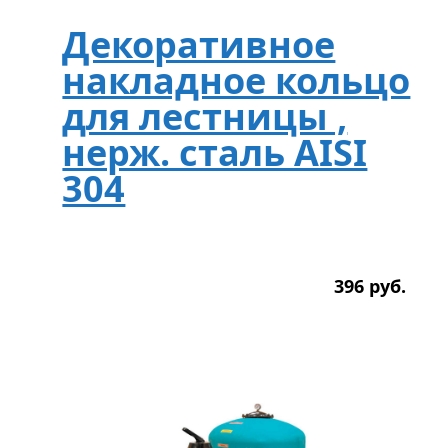
Декоративное
накладное кольцо
для лестницы ,
нерж. сталь AISI
304
396
р
уб.