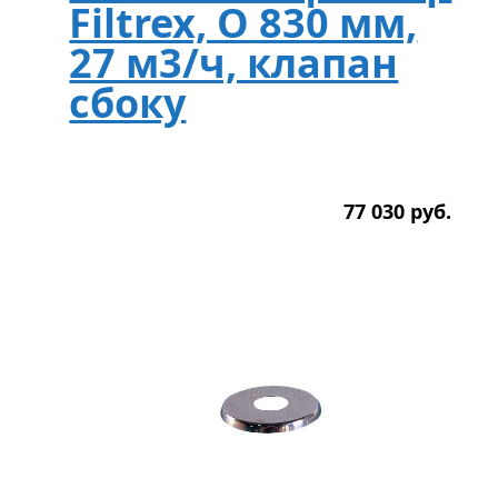
Filtrex, O 830 мм,
27 м3/ч, клапан
сбоку
77 030
р
уб.