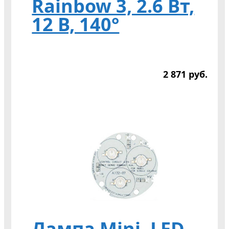
Rainbow 3, 2.6 Вт,
12 В, 140°
2 871
р
уб.
Лампа Mini, LED