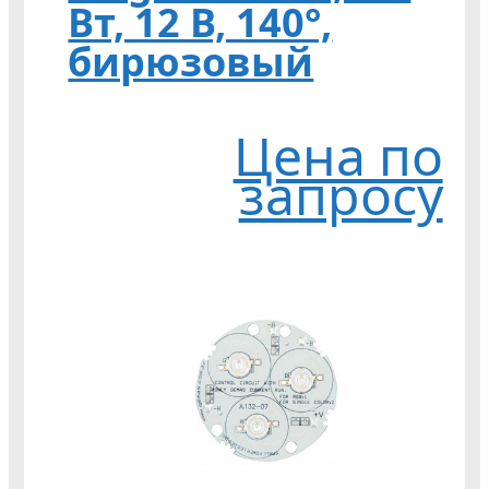
Вт, 12 В, 140°,
бирюзовый
Цена по
запросу