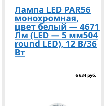
Лампа LED PAR56
монохромная,
цвет белый — 4671
Лм (LED — 5 мм504
round LED), 12 В/36
Вт
6 634
р
уб.