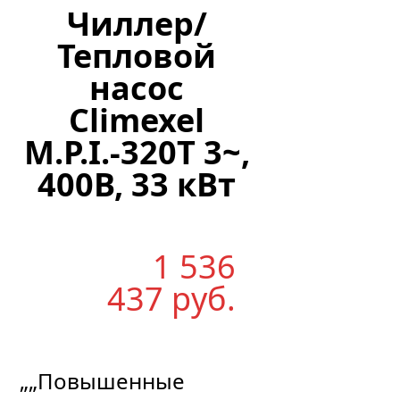
Чиллер/
Тепловой
насос
Climexel
M.P.I.-320T 3~,
400В, 33 кВт
1 536
437
р
уб.
„„Повышенные