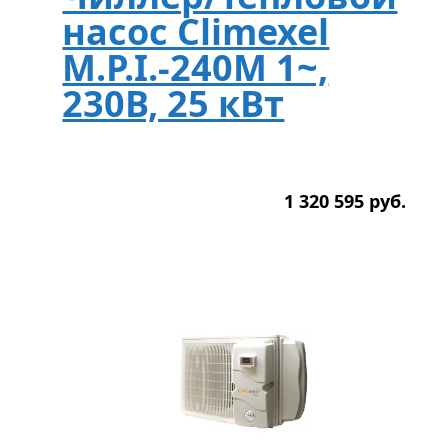
насос Climexel
M.P.I.-240M 1~,
230В, 25 кВт
1 320 595
р
уб.