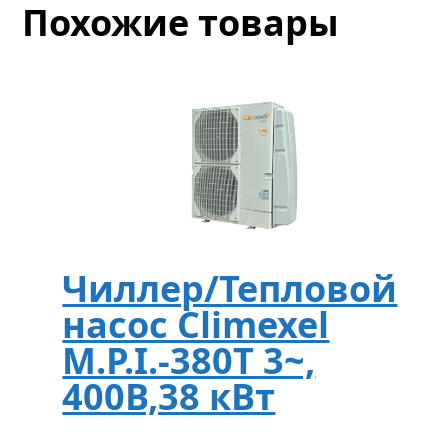
Похожие товары
Чиллер/Тепловой
насос Climexel
M.P.I.-380T 3~,
400В,38 кВт