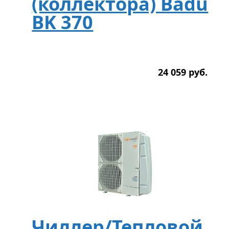
(коллектора) Badu
BK 370
24 059
р
уб.
Чиллер/Тепловой