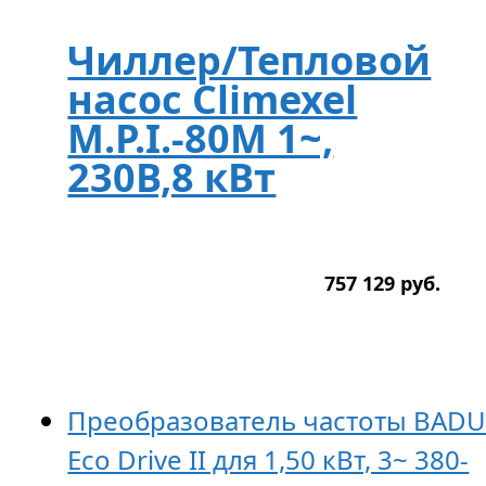
Чиллер/Тепловой
насос Climexel
M.P.I.-80M 1~,
230В,8 кВт
757 129
р
уб.
Преобразователь частоты BAD
Eco Drive II для 1,50 кВт, 3~ 380-