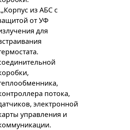
„„Корпус из АБС с
защитой от УФ
излучения для
встраивания
термостата.
соединительной
коробки,
теплообменника,
контроллера потока,
датчиков, электронной
карты управления и
коммуникации.