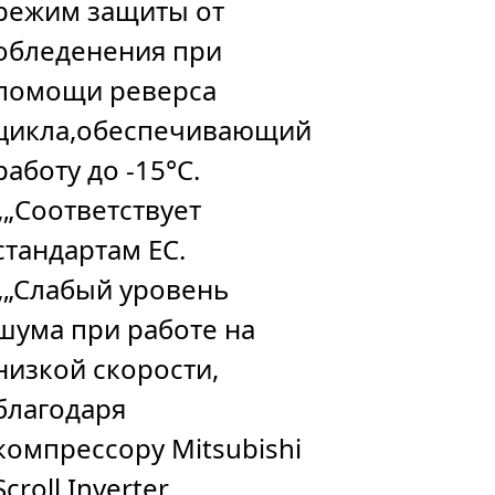
режим защиты от
обледенения при
помощи реверса
цикла,обеспечивающий
работу до -15°C.
„„Соответствует
стандартам ЕС.
„„Слабый уровень
шума при работе на
низкой скорости,
благодаря
компрессору Mitsubishi
Scroll Inverter.