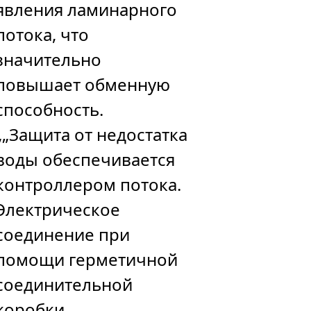
явления ламинарного
потока, что
значительно
повышает обменную
способность.
„„Защита от недостатка
воды обеспечивается
контроллером потока.
Электрическое
соединение при
помощи герметичной
соединительной
коробки.