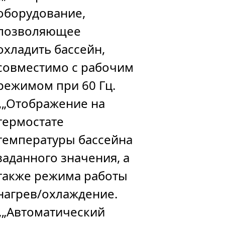
оборудование,
позволяющее
охладить бассейн,
совместимо с рабочим
режимом при 60 Гц.
„„Отображение на
термостате
температуры бассейна
заданного значения, а
также режима работы
нагрев/охлаждение.
„„Автоматический