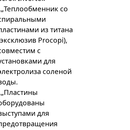
„„Теплообменник со
спиральными
пластинами из титана
(эксклюзив Procopi),
совместим с
установками для
электролиза соленой
воды.
„„Пластины
оборудованы
выступами для
предотвращения