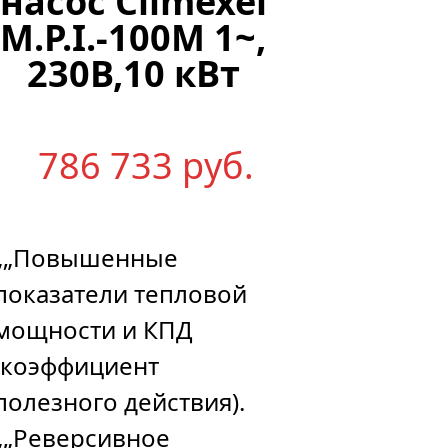
насос Climexel
M.P.I.-100M 1~,
230В,10 кВт
786 733
р
уб.
„„Повышенные
показатели тепловой
мощности и КПД
(коэффициент
полезного действия).
„„Реверсивное