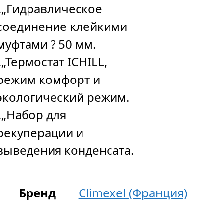
„„Гидравлическое
соединение клейкими
муфтами ? 50 мм.
„„Термостат ICHILL,
режим комфорт и
экологический режим.
„„Набор для
рекуперации и
выведения конденсата.
Бренд
Climexel (Франция)