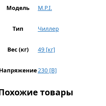
Модель
M.P.I.
Тип
Чиллер
Вес (кг)
49 [кг]
Напряжение
230 [В]
Похожие товары