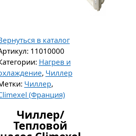
Вернуться в каталог
Артикул:
11010000
Категории:
Нагрев и
охлаждение
,
Чиллер
Метки:
Чиллер
,
Climexel (Франция)
Чиллер/
Тепловой