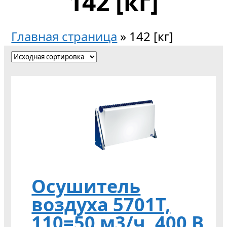
142 [кг]
Главная страница
»
142 [кг]
Осушитель
воздуха 5701Т,
110=50 м3/ч, 400 В,