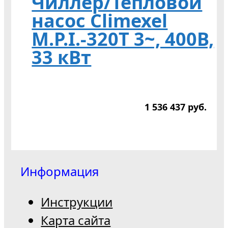
Чиллер/Тепловой
насос Climexel
M.P.I.-320T 3~, 400В,
33 кВт
1 536 437
р
уб.
Информация
Инструкции
Карта сайта