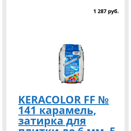
1 287
р
уб.
KERACOLOR FF №
141 карамель,
затирка для