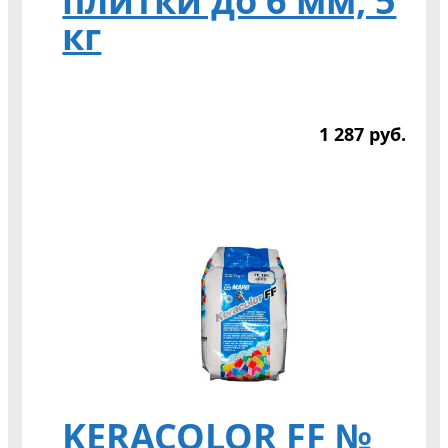
плитки до 6 мм, 5
кг
1 287
р
уб.
KERACOLOR FF №