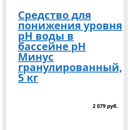
Cредство для
понижения уровня
pH воды в
бассейне pH
Mинус
гранулированный,
5 кг
2 079
р
уб.