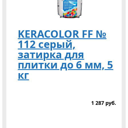
KERACOLOR FF №
112 серый,
затирка для
плитки до 6 мм, 5
кг
1 287
р
уб.