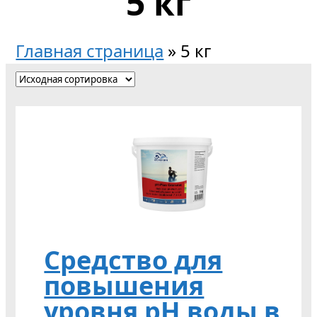
5 кг
Главная страница
»
5 кг
Cредство для
повышения
уровня pH воды в