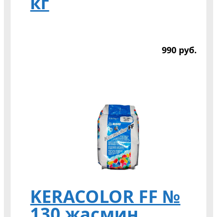
кг
990
р
уб.
KERACOLOR FF №
130 жасмин,