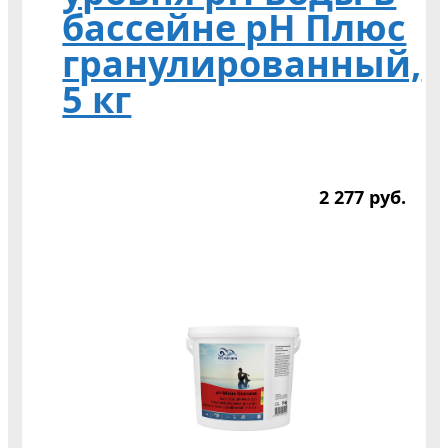
бассейне pH Плюс
гранулированный,
5 кг
2 277
р
уб.