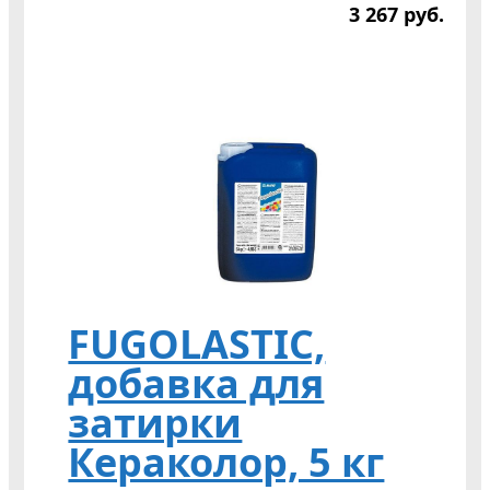
3 267
р
уб.
FUGOLASTIC,
добавка для
затирки
Кераколор, 5 кг