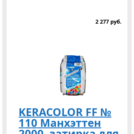
2 277
р
уб.
KERACOLOR FF №
110 Манхэттен
2000, затирка для