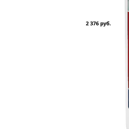
2 376
р
уб.