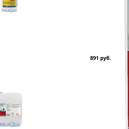
891
р
уб.