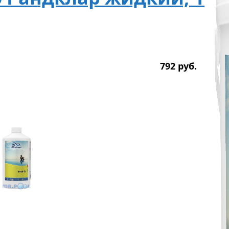
792
р
уб.