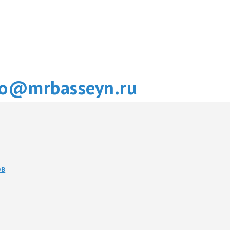
fo@mrbasseyn.ru
ОВ