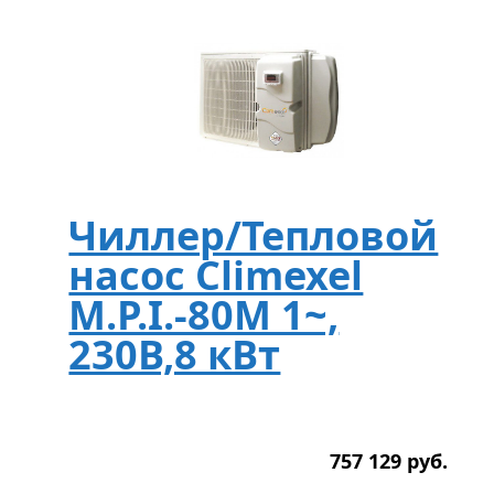
Чиллер/Тепловой
насос Climexel
M.P.I.-80M 1~,
230В,8 кВт
757 129
р
уб.