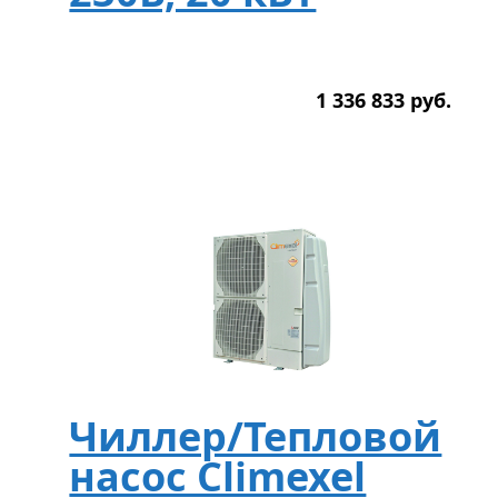
1 336 833
р
уб.
Чиллер/Тепловой
насос Climexel