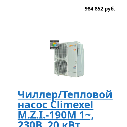
984 852
р
уб.
Чиллер/Тепловой
насос Climexel
M.Z.I.-190M 1~,
230В, 20 кВт