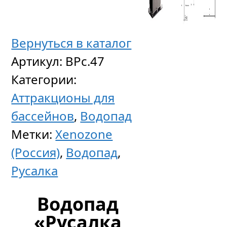
Вернуться в каталог
Артикул:
ВРс.47
Категории:
Аттракционы для
бассейнов
,
Водопад
Аэром
Метки:
Xenozone
FitStar,
(Россия)
,
Водопад
,
плато
Русалка
нерж.
сталь
Водопад
250
«Русалка