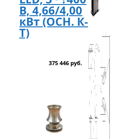
В, 4,66/4,00
кВт (ОСН. К-
Т)
375 446
р
уб.