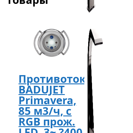
Противоток
BADUJET
Primavera,
85 м3/ч, с
RGB прож.
LED, 3~ ?400