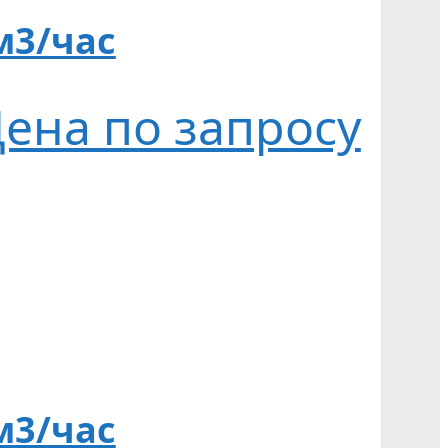
м3/час
ена по запросу
м3/час