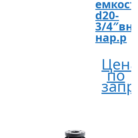
емкост
d20-
3/4″вну
нар.р
Цен
по
запр