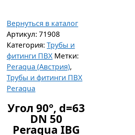
Вернуться в каталог
Артикул:
71908
Адапте
Категория:
Трубы и
ПВХ
фитинги ПВХ
Метки:
для
Peraqua (Австрия)
,
емкост
Трубы и фитинги ПВХ
d16-
Peraqua
3/8″вну
нар.р
Угол 90°, d=63
DN 50
Цен
Peraqua IBG