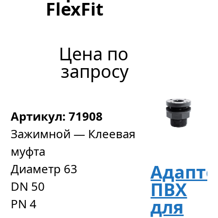
по
FlexFit
запр
Цена по
запросу
Артикул: 71908
Зажимной — Клеевая
муфта
Адапте
Диаметр 63
ПВХ
DN 50
для
PN 4