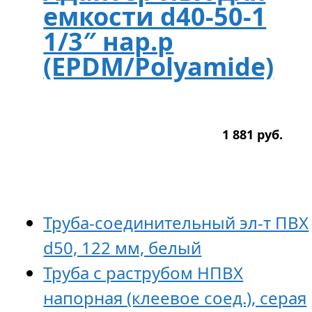
емкости d40-50-1
1/3″ нар.р
(EPDM/Polyamide)
1 881
р
уб.
Труба-соединительный эл-т ПВХ
d50, 122 мм, белый
Труба с раструбом НПВХ
напорная (клеевое соед.), серая