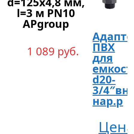
d=125х4,8 мм,
l=3 м PN10
APgroup
Адапте
ПВХ
1 089
р
уб.
для
емкост
d20-
3/4″вну
нар.р
Цен