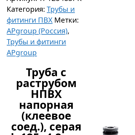
23х41
см,
Категория:
Трубы и
100
фитинги ПВХ
Метки:
шт
APgroup (Россия)
,
Трубы и фитинги
APgroup
Цен
по
Труба с
запр
раструбом
НПВХ
напорная
(клеевое
соед.), серая