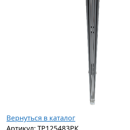
Абсор
полоте
Griffon
для
очище
и
осуше
поверх
Вернуться в каталог
Артикул:
ТР125483РК