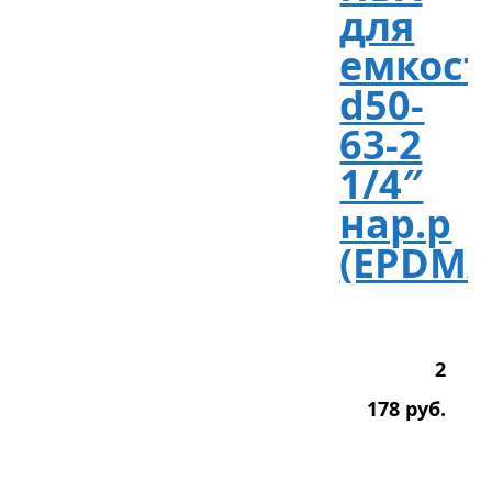
для
емкост
d50-
63-2
1/4″
нар.р
(EPDM/
2
178
р
уб.