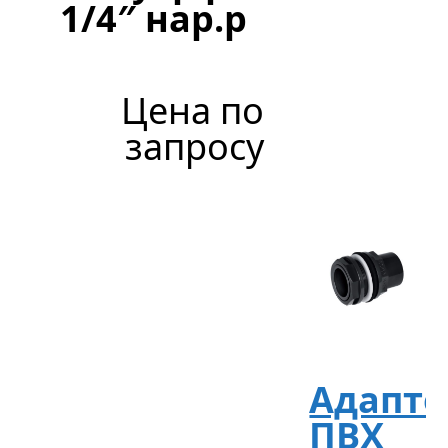
1/4″ нар.р
8
515
р
уб.
Цена по
запросу
Адапте
ПВХ