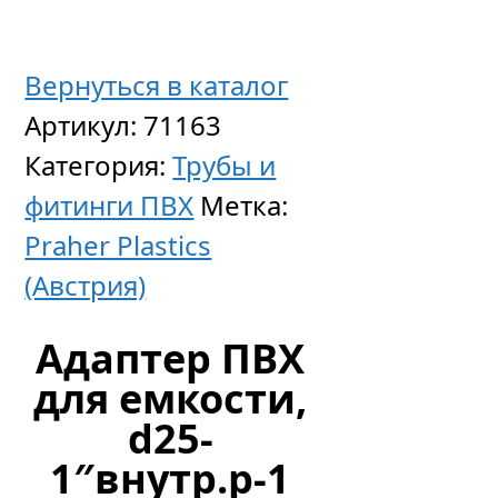
Вернуться в каталог
Артикул:
71163
Адапте
Категория:
Трубы и
ПВХ
фитинги ПВХ
Метка:
для
Praher Plastics
емкост
(Австрия)
d110-
125-
Адаптер ПВХ
M133″
для емкости,
нар.р
d25-
(EPDM/
1″внутр.р-1