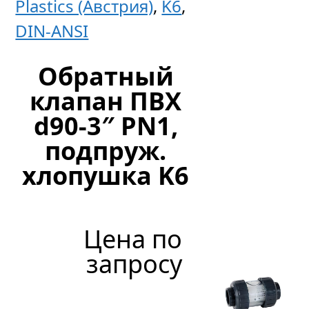
Plastics (Австрия)
,
K6
,
из
DIN-ANSI
нерж.
стали
Обратный
клапан ПВХ
Цен
d90-3″ PN1,
по
подпруж.
запр
хлопушка K6
Цена по
запросу