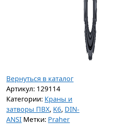
Фильт
сетчат
Вернуться в каталог
ПВХ
Артикул:
129114
d20
Категории:
Краны и
PN16,
затворы ПВХ
,
K6
,
DIN-
для
ANSI
Метки:
Praher
сита