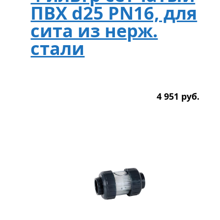
ПВХ d25 PN16, для
сита из нерж.
стали
4 951
р
уб.