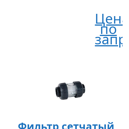
Цен
по
запр
Фильтр сетчатый