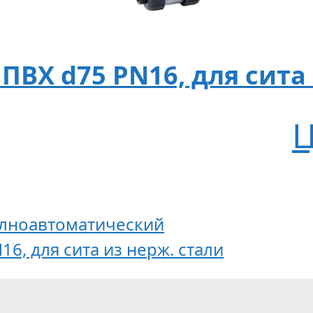
ПВХ d75 PN16, для сита 
Ц
олноавтоматический
6, для сита из нерж. стали