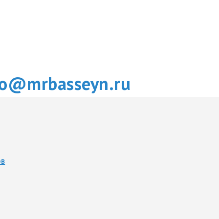
fo@mrbasseyn.ru
ОВ