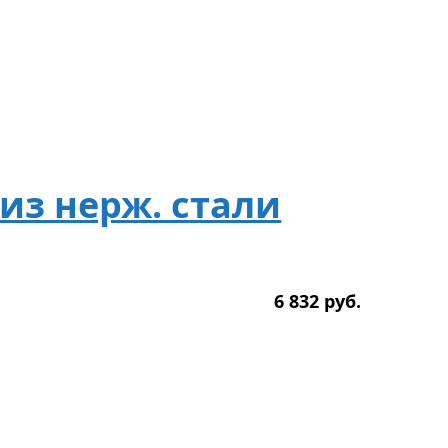
из нерж. стали
6 832
р
уб.