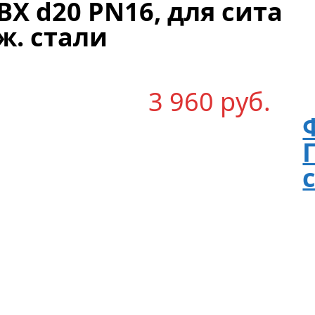
Х d20 PN16, для сита
ж. стали
3 960
р
уб.