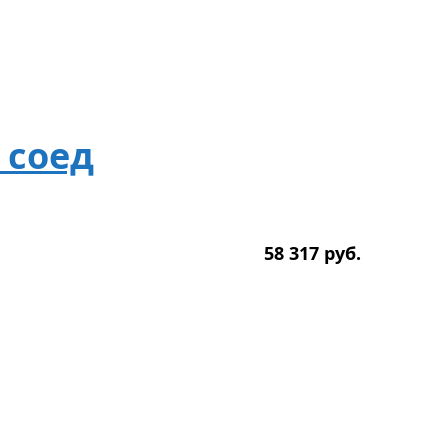
 соед
58 317
р
уб.