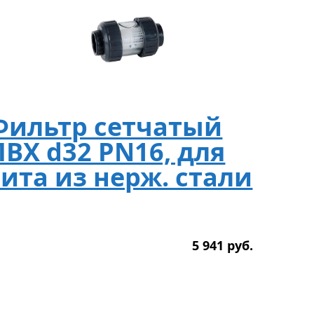
Фильтр сетчатый
ПВХ d32 PN16, для
сита из нерж. стали
5 941
р
уб.