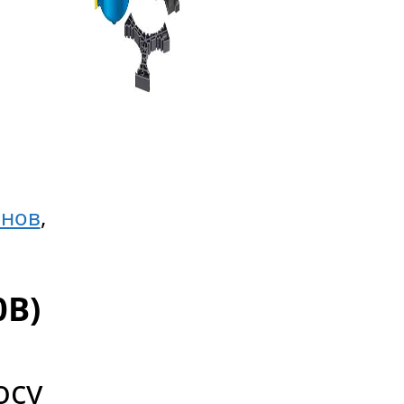
йнов
,
0В)
осу