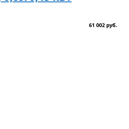
61 002
р
уб.