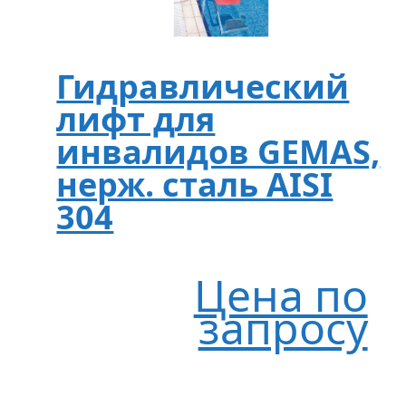
Гидравлический
лифт для
инвалидов GEMAS,
нерж. сталь AISI
304
Цена по
запросу