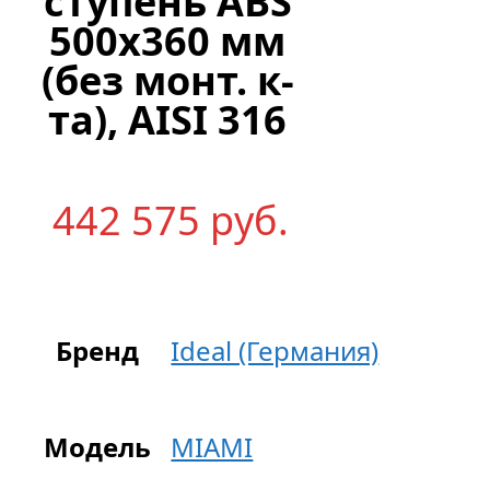
ступень ABS
500х360 мм
(без монт. к-
та), AISI 316
442 575
р
уб.
Бренд
Ideal (Германия)
Модель
MIAMI