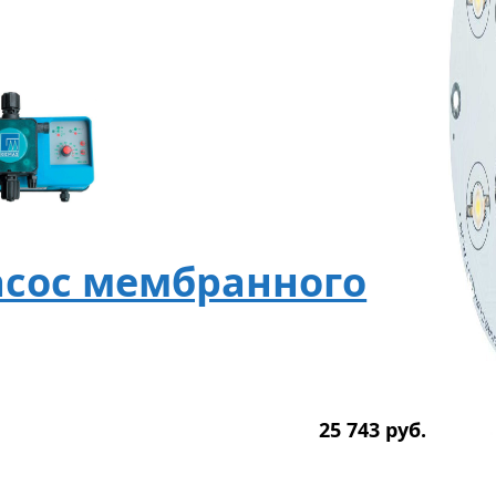
сос мембранного
25 743
р
уб.