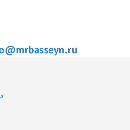
fo@mrbasseyn.ru
ОВ