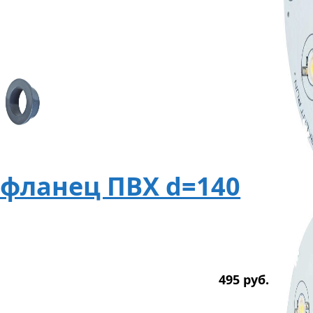
 фланец ПВХ d=140
495
р
уб.