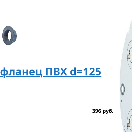
 фланец ПВХ d=125
396
р
уб.