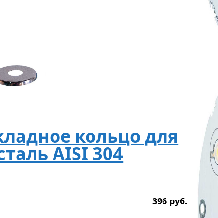
кладное кольцо для
сталь AISI 304
396
р
уб.