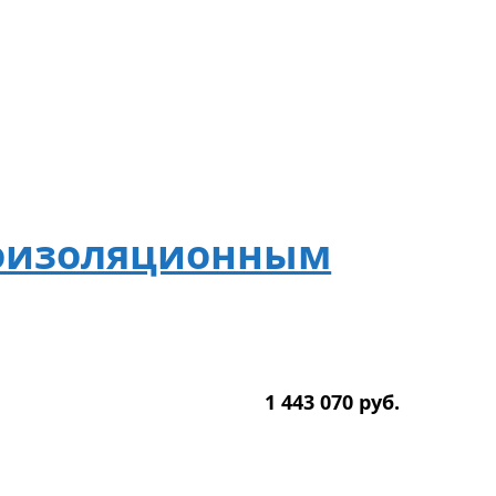
лоизоляционным
1 443 070
р
уб.