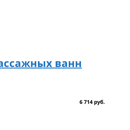
ассажных ванн
6 714
р
уб.