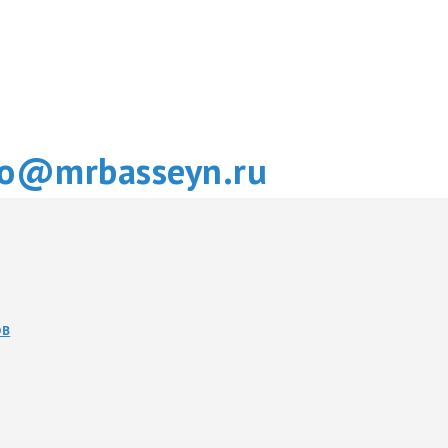
fo@mrbasseyn.ru
ОВ