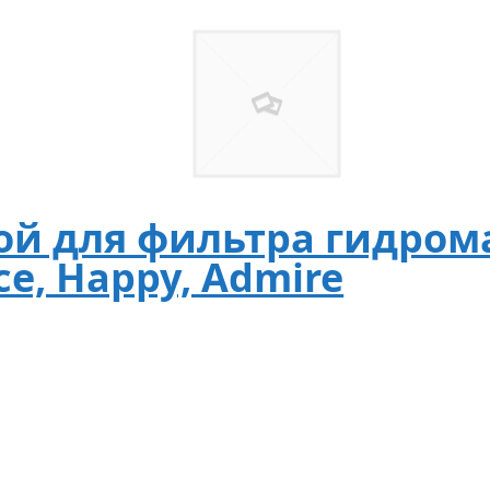
ой для фильтра гидром
ce, Happy, Admire