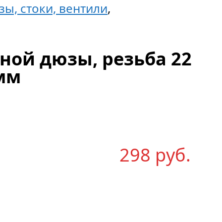
ы, стоки, вентили
,
ной дюзы, резьба 22
мм
298
р
уб.