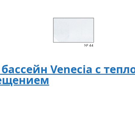
бассейн Venecia с теп
вещением