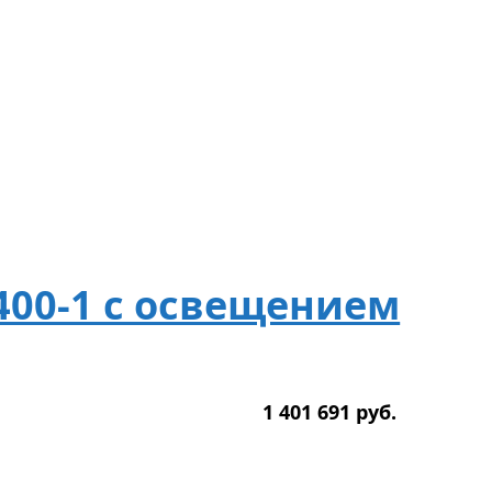
400-1 с освещением
1 401 691
р
уб.