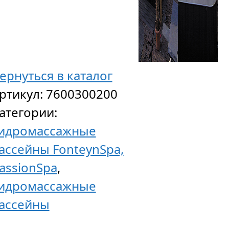
ернуться в каталог
ртикул:
7600300200
атегории:
идромассажные
ассейны FonteynSpa,
assionSpa
,
идромассажные
ассейны