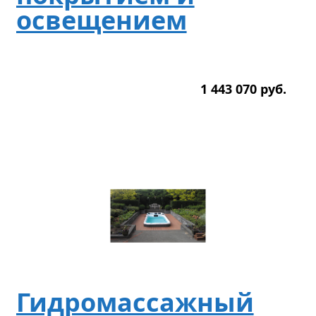
освещением
1 443 070
р
уб.
Гидромассажный