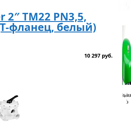
er 2″ TM22 PN3,5,
 (T-фланец, белый)
10 297
р
уб.