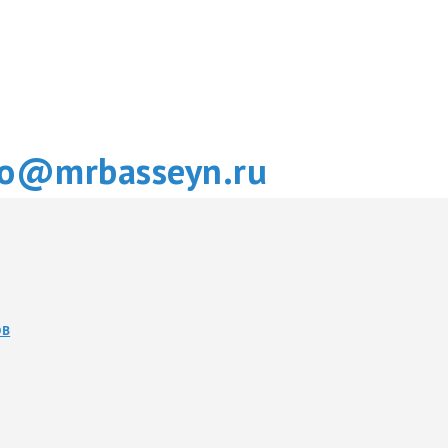
fo@mrbasseyn.ru
ОВ