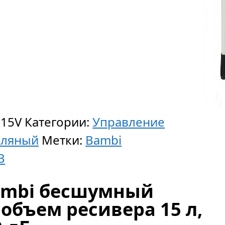
15V
Категории:
Управление
сляный
Метки:
Bambi
B
ambi бесшумный
 объем ресивера 15 л,