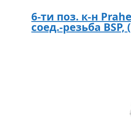
6-ти поз. к-н Prah
соед.-резьба BSP,