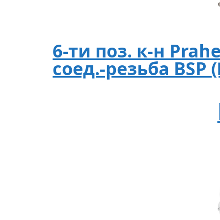
6-ти поз. к-н Prah
соед.-резьба BSP 