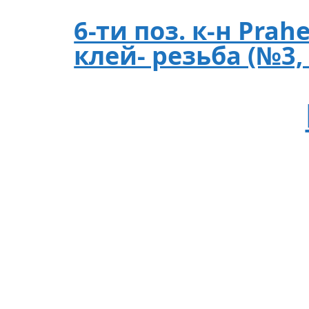
6-ти поз. к-н Prah
клей- резьба (№3,