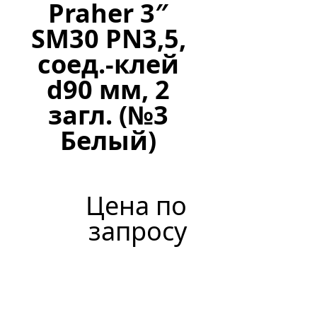
PN3,5,
Praher 3″
соед.-
SM30 PN3,5,
резьба
соед.-клей
BSP,
d90 мм, 2
(T-
загл. (№3
фланец
Белый)
Черны
Цена по
11
запросу
089
р
уб.