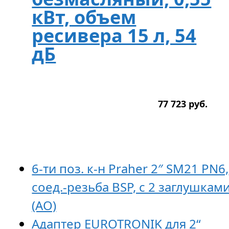
кВт, объем
ресивера 15 л, 54
дБ
77 723
р
уб.
6-ти поз. к-н Praher 2″ SM21 PN6,
соед.-резьба BSP, с 2 заглушкам
(AO)
Адаптер EUROTRONIK для 2“