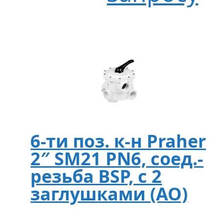
6-ти поз. к-н Praher
2″ SM21 PN6, соед.-
резьба BSP, с 2
заглушками (AO)