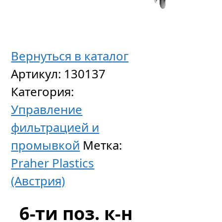
Вернуться в каталог
Артикул:
130137
6-
Категория:
ти
Управление
поз.
фильтрацией и
к-
промывкой
Метка:
н
Praher Plastics
Praher
(Австрия)
2″
TM22
6-ти поз. к-н