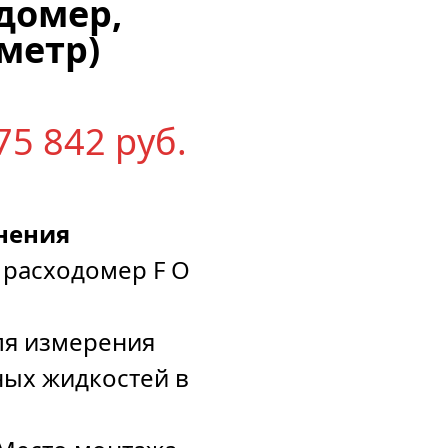
домер,
метр)
75 842
р
уб.
нения
расходомер F O
ля измерения
ных жидкостей в