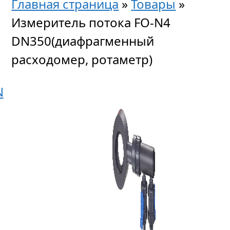
Главная страница
»
Товары
»
Измеритель потока FO-N4
DN350(диафрагменный
расходомер, ротаметр)
N