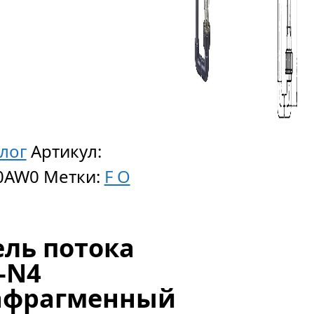
алог
Артикул:
0AW0
Метки:
F O
ль потока
-N4
афрагменный