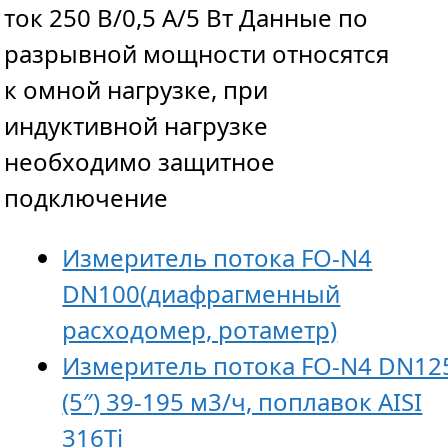
ток 250 В/0,5 A/5 Вт Данные по
разрывной мощности относятся
к омной нагрузке, при
индуктивной нагрузке
необходимо защитное
подключение
Измеритель потока FO-N4
DN100(диафрагменный
расходомер, ротаметр)
Измеритель потока FO-N4 DN12
(5″) 39-195 м3/ч, поплавок AISI
316Ti