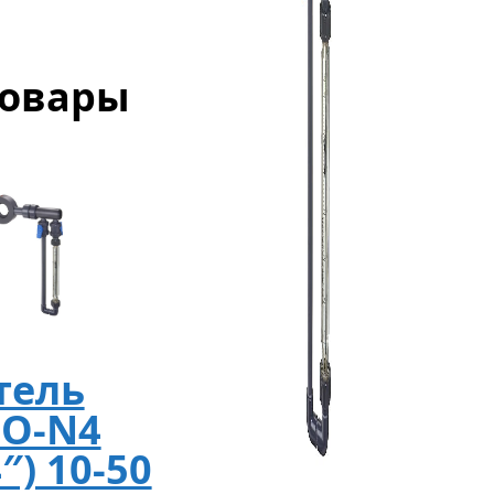
товары
тель
FO-N4
″) 10-50