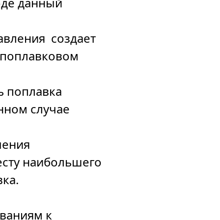
оде данный
авления создает
 поплавковом
ь поплавка
нном случае
чения
есту наибольшего
ка.
ованиям к