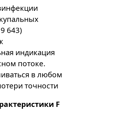
езинфекции
 купальных
9 643)
ж
ьная индикация
сном потоке.
ливаться в любом
потери точности
рактеристики F