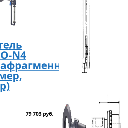
тель
FO-N4
иафрагменный
мер,
р)
79 703
р
уб.