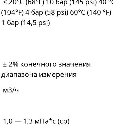
< 20°C (68°F) 10 бар (145 psi) 40 °C
(104°F) 4 бар (58 psi) 60°C (140 °F)
1 бар (14,5 psi)
± 2% конечного значения
диапазона измерения
м3/ч
1,0 — 1,3 мПа*с (cp)
в