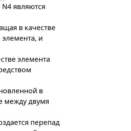
 N4 являются
ащая в качестве
 элемента, и
стве элемента
редством
ановленной в
е между двумя
оздается перепад