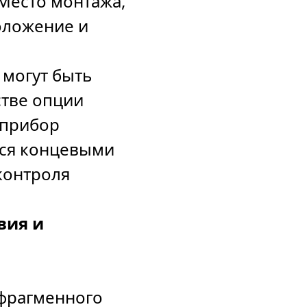
Место монтажа,
оложение и
 могут быть
стве опции
 прибор
ся концевыми
контроля
вия и
фрагменного