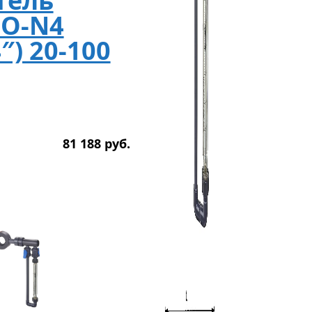
тель
FO-N4
″) 20-100
81 188
р
уб.