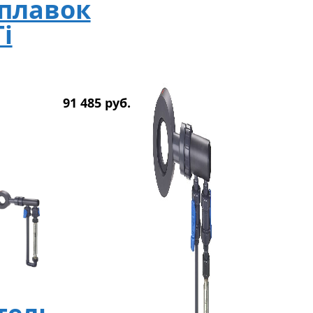
оплавок
i
91 485
р
уб.