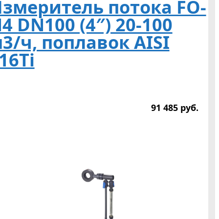
змеритель потока FO-
4 DN100 (4″) 20-100
3/ч, поплавок AISI
16Ti
91 485
р
уб.