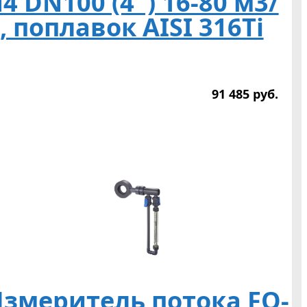
4 DN100 (4″) 16-80 м3/
, поплавок AISI 316Ti
91 485
р
уб.
змеритель потока FO-