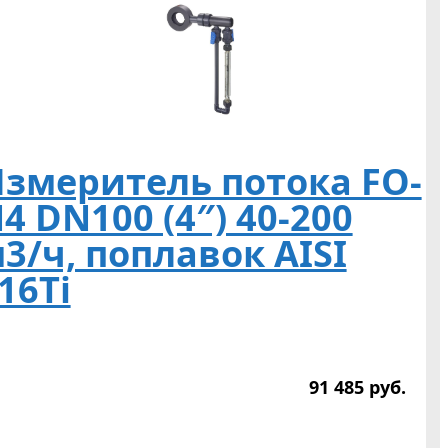
змеритель потока FO-
4 DN100 (4″) 40-200
3/ч, поплавок AISI
16Ti
91 485
р
уб.