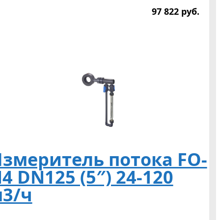
97 822
р
уб.
змеритель потока FO-
4 DN125 (5″) 24-120
3/ч