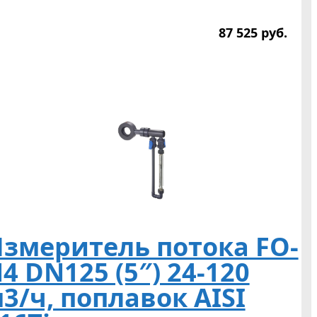
87 525
р
уб.
змеритель потока FO-
4 DN125 (5″) 24-120
3/ч, поплавок AISI