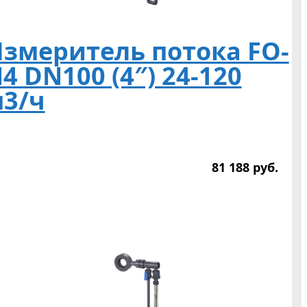
змеритель потока FO-
4 DN100 (4″) 24-120
3/ч
81 188
р
уб.