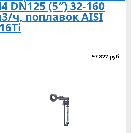
4 DN125 (5″) 32-160
3/ч, поплавок AISI
16Ti
97 822
р
уб.