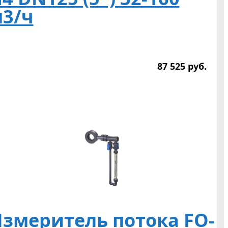
3/ч
87 525
р
уб.
змеритель потока FO-