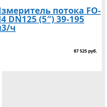
змеритель потока FO-
4 DN125 (5″) 39-195
3/ч
87 525
р
уб.