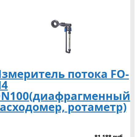
змеритель потока FO-
N4
N100(диафрагменный
асходомер, ротаметр)
81 188
р
уб.