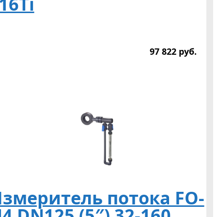
16Ti
97 822
р
уб.
змеритель потока FO-
4 DN125 (5″) 32-160