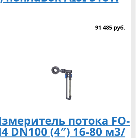
91 485
р
уб.
змеритель потока FO-
4 DN100 (4″) 16-80 м3/