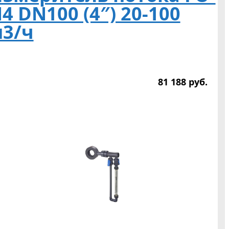
4 DN100 (4″) 20-100
3/ч
81 188
р
уб.