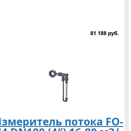
81 188
р
уб.
змеритель потока FO-