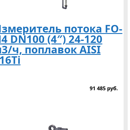
змеритель потока FO-
4 DN100 (4″) 24-120
3/ч, поплавок AISI
16Ti
91 485
р
уб.