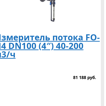
змеритель потока FO-
4 DN100 (4″) 40-200
3/ч
81 188
р
уб.