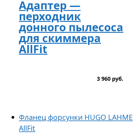
Адаптер —
перходник
донного пылесоса
для скиммера
AllFit
3 960
р
уб.
Фланец форсунки HUGO LAHME
AllFit