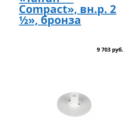
Compact», вн.р. 2
½», бронза
9 703
р
уб.