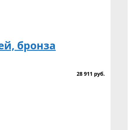
ей, бронза
28 911
р
уб.