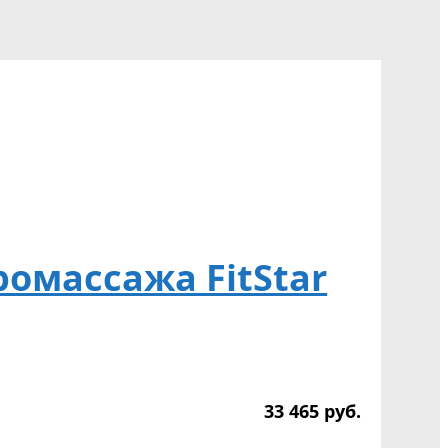
омассажа FitStar
33 465
р
уб.