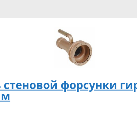
 стеновой форсунки гир
мм