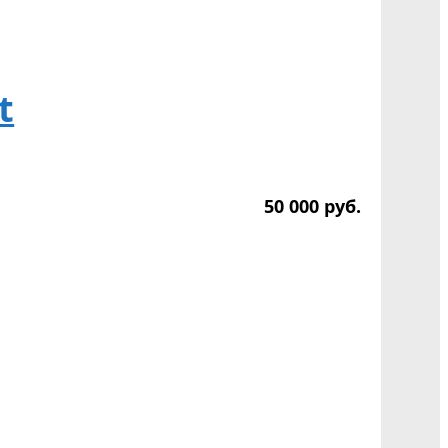
t
50 000
р
уб.