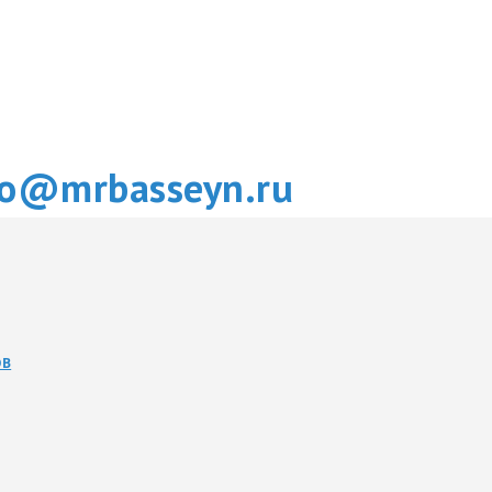
fo@mrbasseyn.ru
ОВ