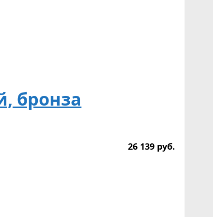
й, бронза
26 139
р
уб.