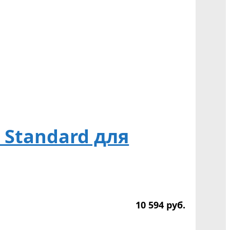
 Standard для
10 594
р
уб.