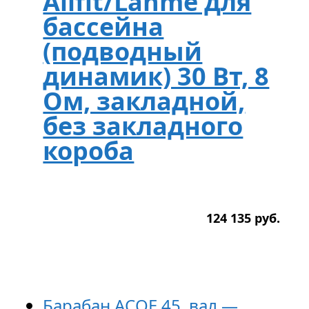
Allfit/Lahme для
бассейна
(подводный
динамик) 30 Вт, 8
Oм, закладной,
без закладного
короба
124 135
р
уб.
Барабан ACOE 45, вал —