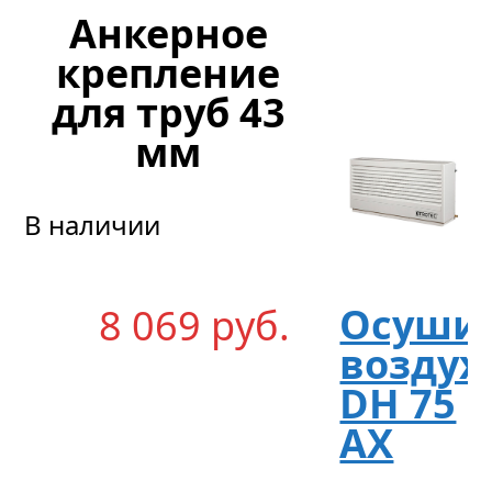
Анкерное
крепление
для труб 43
мм
В наличии
Осуши
8 069
р
уб.
воздух
DH 75
AX