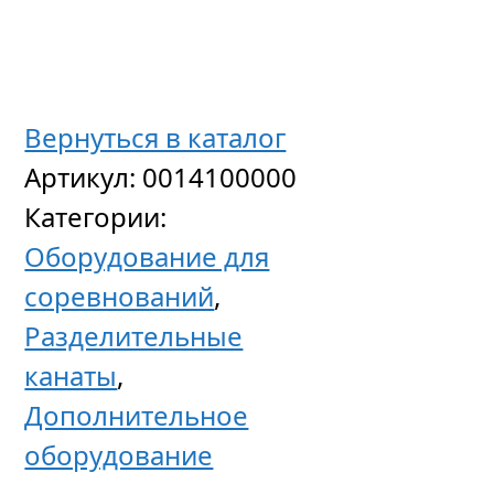
Вернуться в каталог
Разде
Артикул:
0014100000
канат
Категории:
Rome,
Оборудование для
50
соревнований
,
м
Разделительные
канаты
,
Дополнительное
139
оборудование
652
р
уб.