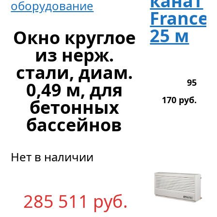
канат
оборудование
France,
25 м
Окно круглое
из нерж.
стали, диам.
95
0,49 м, для
170
р
уб.
бетонных
бассейнов
Нет в наличии
285 511
р
уб.