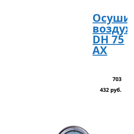
Осуши
воздух
DH 75
AX
703
432
р
уб.