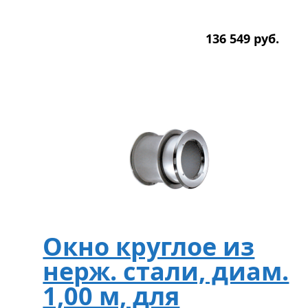
136 549
р
уб.
Окно круглое из
нерж. стали, диам.
1,00 м, для