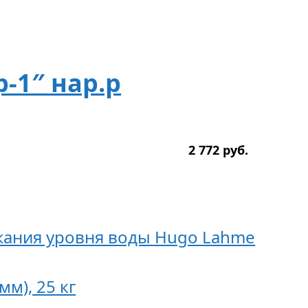
-1″ нар.р
2 772
р
уб.
жания уровня воды Hugo Lahme
м), 25 кг