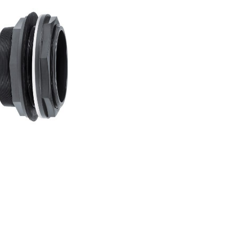
Адаптер
ПВХ
для
емкости,