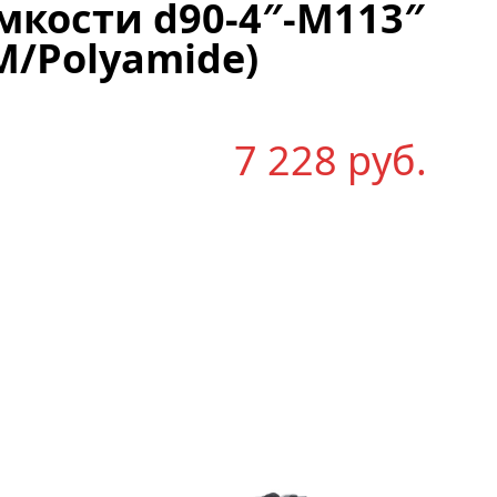
мкости d90-4″-M113″
M/Polyamide)
7 228
р
уб.