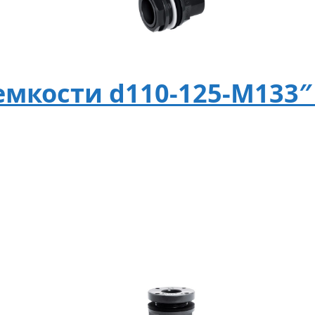
емкости d110-125-M133″