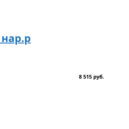
 нар.р
8 515
р
уб.