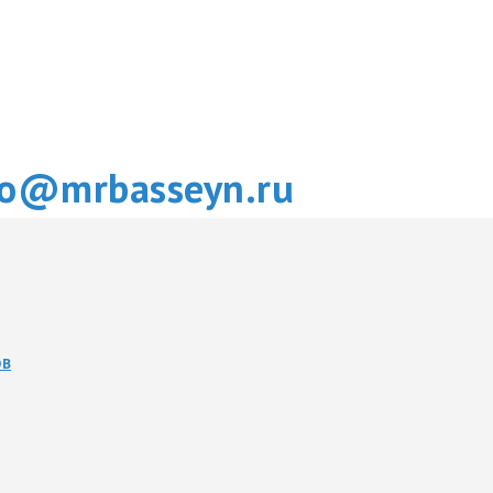
fo@mrbasseyn.ru
ОВ