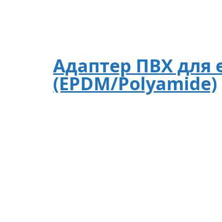
Адаптер ПВХ для 
(EPDM/Polyamide)