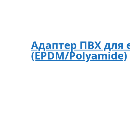
Адаптер ПВХ для е
(EPDM/Polyamide)